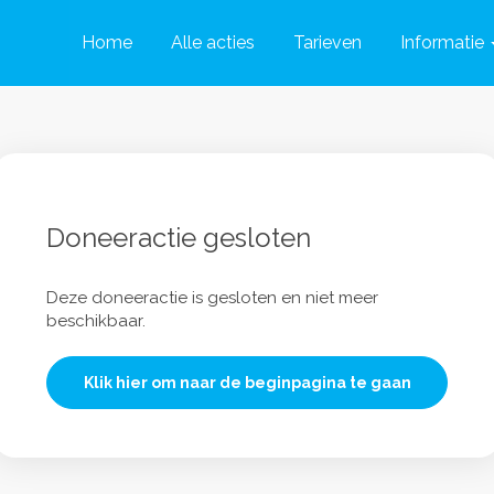
Home
Alle acties
Tarieven
Informatie
Doneeractie gesloten
Deze doneeractie is gesloten en niet meer
beschikbaar.
Klik hier om naar de beginpagina te gaan