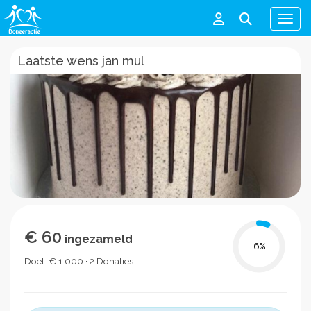
Men
Laatste wens jan mul
€ 60
ingezameld
6
%
Doel: € 1.000 · 2 Donaties