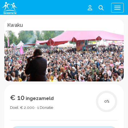
Men
Kwaku
€ 10
ingezameld
0
%
Doel: € 2.000 · 1 Donatie