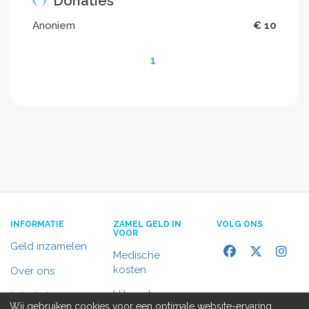
Donaties
Anoniem
€ 10
1
INFORMATIE
ZAMEL GELD IN
VOLG ONS
VOOR
Geld inzamelen
Medische
kosten
Over ons
Uitvaart
In het nieuws
Wij gebruiken cookies voor een optimale website-ervaring,