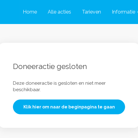
Home
Alle acties
Tarieven
Informatie
Doneeractie gesloten
Deze doneeractie is gesloten en niet meer
beschikbaar.
Klik hier om naar de beginpagina te gaan