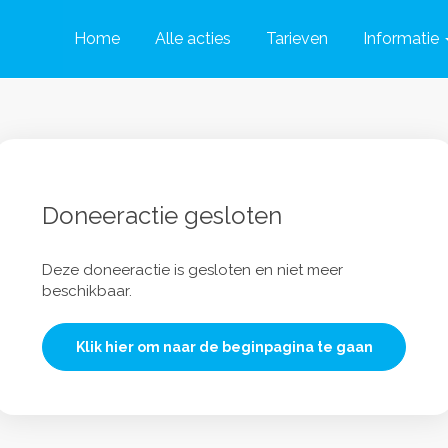
Home
Alle acties
Tarieven
Informatie
Doneeractie gesloten
Deze doneeractie is gesloten en niet meer
beschikbaar.
Klik hier om naar de beginpagina te gaan