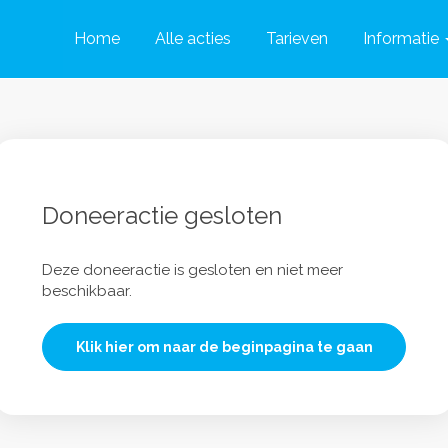
Home
Alle acties
Tarieven
Informatie
Doneeractie gesloten
Deze doneeractie is gesloten en niet meer
beschikbaar.
Klik hier om naar de beginpagina te gaan