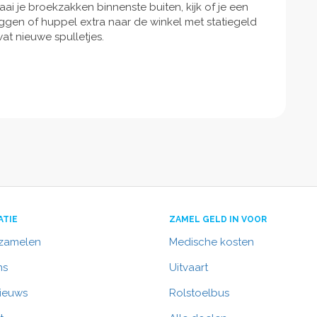
ai je broekzakken binnenste buiten, kijk of je een
ggen of huppel extra naar de winkel met statiegeld
wat nieuwe spulletjes.
ATIE
ZAMEL GELD IN VOOR
nzamelen
Medische kosten
ns
Uitvaart
nieuws
Rolstoelbus