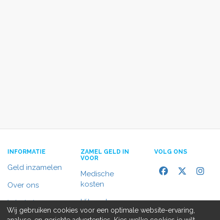
INFORMATIE
ZAMEL GELD IN
VOLG ONS
VOOR
Geld inzamelen
Medische
kosten
Over ons
Uitvaart
In het nieuws
Wij gebruiken cookies voor een optimale website-ervaring,
Rolstoelbus
analyse, en gerichte advertenties. Kies welke cookies je wilt