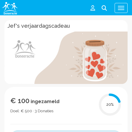
Men
Jef's verjaardagscadeau
€ 100
ingezameld
20
%
Doel: € 500 · 3 Donaties