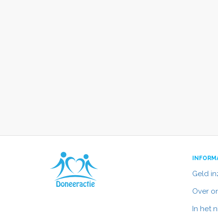
INFORM
Geld i
Over o
In het 