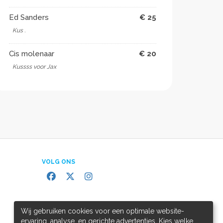
Ed Sanders
€ 25
Kus .
Cis molenaar
€ 20
Kussss voor Jax
VOLG ONS
Wij gebruiken cookies voor een optimale website-
ervaring, analyse, en gerichte advertenties. Kies welke