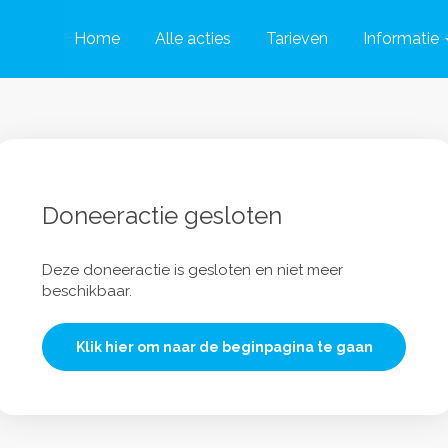
Home
Alle acties
Tarieven
Informatie
Doneeractie gesloten
Deze doneeractie is gesloten en niet meer
beschikbaar.
Klik hier om naar de beginpagina te gaan