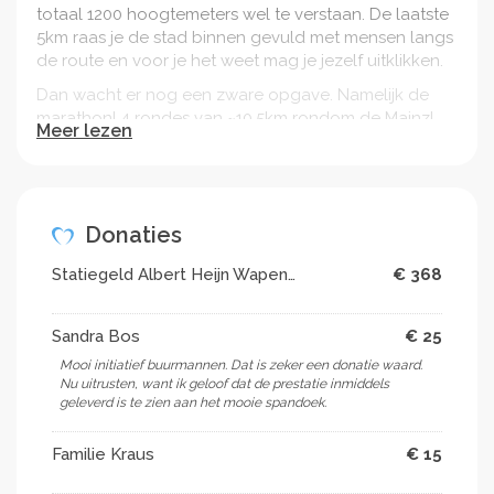
totaal 1200 hoogtemeters wel te verstaan. De laatste
5km raas je de stad binnen gevuld met mensen langs
de route en voor je het weet mag je jezelf uitklikken.
Dan wacht er nog een zware opgave. Namelijk de
marathon! 4 rondes van ~10.5km rondom de Mainz!
Meer lezen
Ook daar staat het volgepakt met mensen die je er
doorheen proberen te slepen! Met
aanmoedingsborden, lokale DJ’s en mensen die je
naam roepen en schreeuwen.
Donaties
Maar dan… dan komt die man met de hamer. En zie
die maar eens te verslaan om jezelf uiteindelijk tot
Statiegeld Albert Heijn Wapenveld
€ 368
IRONMAN te benoemen!
De laatste kilometers van de marathon waren dan
Sandra Bos
€ 25
ook erg zwaar te noemen. Je benen willen uiteindelijk
Mooi initiatief buurmannen. Dat is zeker een donatie waard.
niet meer maar je hoofd wil het zo graag.
Nu uitrusten, want ik geloof dat de prestatie inmiddels
geleverd is te zien aan het mooie spandoek.
Dan na een lange dag vol actie komt die rode loper
in zicht! Je loopt tussen een horde van mensen die je
de laatste meters naar voren juichen! Eenmaal onder
Familie Kraus
€ 15
de finishboog de woorden waar we al 8 maanden