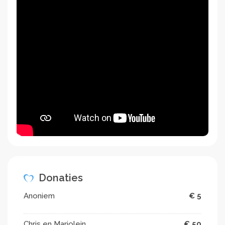
Donaties
Anoniem
€ 5
Chris en Marjolein
€ 50