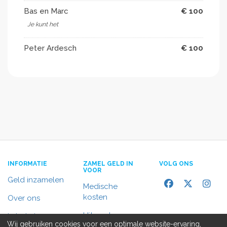
Bas en Marc
€ 100
Je kunt het
Peter Ardesch
€ 100
INFORMATIE
ZAMEL GELD IN
VOLG ONS
VOOR
Geld inzamelen
Medische
kosten
Over ons
Uitvaart
In het nieuws
Wij gebruiken cookies voor een optimale website-ervaring,