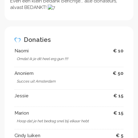
Even een klein bedank berichtje... alle donateurs,
alvast BEDANKT!
Donaties
Naomi
€ 10
Omdat ik je dit heel erg gun !!!!
Anoniem
€ 50
Succes uit Amsterdam
Jessie
€ 15
Marion
€ 15
Hoop dat je het bedrag snel bij elkaar hebt
Cindy luiken
€ 5