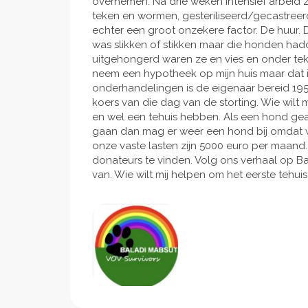
overnemen. Na drie weken intensief arbeid 
teken en wormen, gesteriliseerd/gecastreerd 
echter een groot onzekere factor. De huur
was slikken of stikken maar die honden ha
uitgehongerd waren ze en vies en onder teke
neem een hypotheek op mijn huis maar dat is
onderhandelingen is de eigenaar bereid 195.
koers van die dag van de storting. Wie wilt m
en wel een tehuis hebben. Als een hond g
gaan dan mag er weer een hond bij omdat 
onze vaste lasten zijn 5000 euro per maand
donateurs te vinden. Volg ons verhaal op Ba
van. Wie wilt mij helpen om het eerste tehui