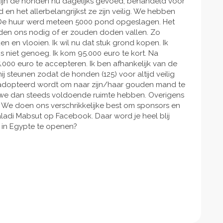
zijn de honden nu dagelijks gevoed, behandeld voor
en het allerbelangrijkst ze zijn veilig. We hebben
. De huur werd meteen 5000 pond opgeslagen. Het
dden ons nodig of er zouden doden vallen. Zo
n en vlooien. Ik wil nu dat stuk grond kopen. Ik
 niet genoeg. Ik kom 95.000 euro te kort. Na
000 euro te accepteren. Ik ben afhankelijk van de
ij steunen zodat de honden (125) voor altijd veilig
eadopteerd wordt om naar zijn/haar gouden mand te
we dan steeds voldoende ruimte hebben. Overigens
. We doen ons verschrikkelijke best om sponsors en
ladi Mabsut op Facebook. Daar word je heel blij
s in Egypte te openen?