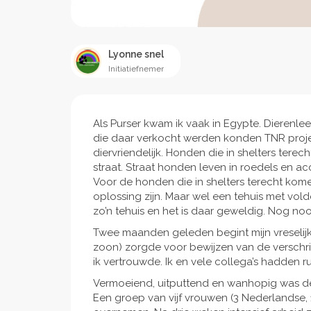
Lyonne snel
Initiatiefnemer
Als Purser kwam ik vaak in Egypte. Dierenle
die daar verkocht werden konden TNR proje
diervriendelijk. Honden die in shelters ter
straat. Straat honden leven in roedels en
Voor de honden die in shelters terecht kom
oplossing zijn. Maar wel een tehuis met vol
zo’n tehuis en het is daar geweldig. Nog noo
Twee maanden geleden begint mijn vreselij
zoon) zorgde voor bewijzen van de verschrik
ik vertrouwde. Ik en vele collega’s hadden
Vermoeiend, uitputtend en wanhopig was de w
Een groep van vijf vrouwen (3 Nederlandse, 1