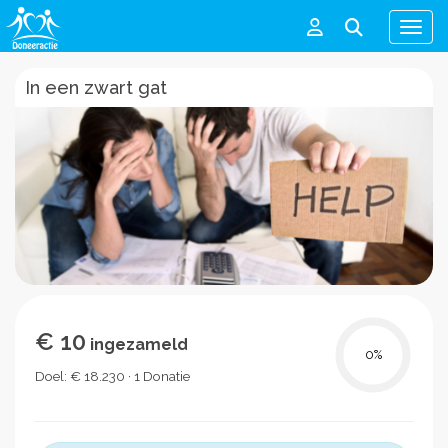
Men
In een zwart gat
€ 10
ingezameld
0
%
Doel: € 18.230 · 1 Donatie