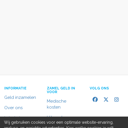
INFORMATIE
ZAMEL GELD IN
VOLG ONS
VOOR
Geld inzamelen
Medische
kosten
Over ons
Uitvaart
In het nieuws
Wij gebruiken cookies voor een optimale website-ervaring,
Rolstoelbus
analyse, en gerichte advertenties. Kies welke cookies je wilt