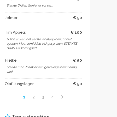
Sterkte Didier! Geniet er vol van.
Jelmer
€ 50
Tim Appels
€ 100
Ik kon en kan het eerste whatapp bericht niet
openen. Maar inmiddels MJ gesproken. STERKTE
BAAS. Dit komt goed
Hielke
€ 50
Sterkte man. Maak er een geweldige herinnering
van!
Olaf Jungslager
€ 50
1
2
3
4