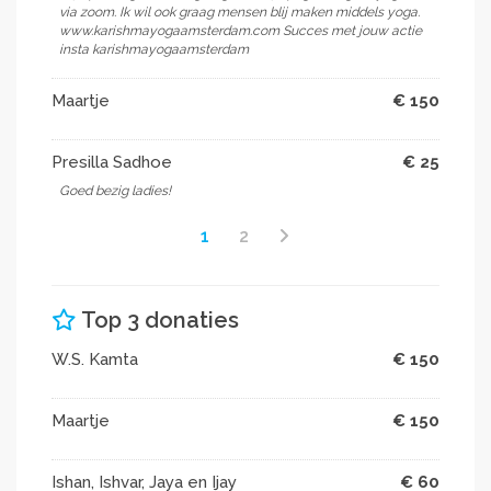
via zoom. Ik wil ook graag mensen blij maken middels yoga.
www.karishmayogaamsterdam.com Succes met jouw actie
insta karishmayogaamsterdam
Maartje
€ 150
Presilla Sadhoe
€ 25
Goed bezig ladies!
1
2
Top 3 donaties
W.S. Kamta
€ 150
Maartje
€ 150
Ishan, Ishvar, Jaya en Ijay
€ 60