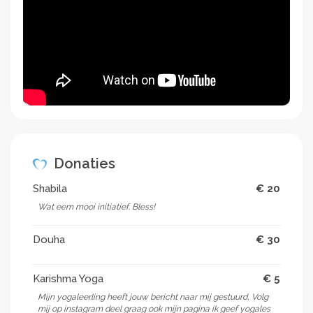
Donaties
Shabila
€ 20
Wat eem mooi initiatief. Bless!
Douha
€ 30
Karishma Yoga
€ 5
Mijn yogaleerling heeft jouw bericht naar mij gestuurd, Volg
mij op instagram deel graag ook mijn pagina ik geef yogales