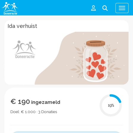
Men
Ida verhuist
€ 190
ingezameld
19
%
Doel: € 1.000 · 3 Donaties