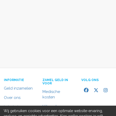
INFORMATIE
ZAMEL GELD IN
VOLG ONS
VOOR
Geld inzamelen
Medische
kosten
Over ons
Uitvaart
In het nieuws
Wij gebruiken cookies voor een optimale website-ervaring,
Rolstoelbus
analyse, en gerichte advertenties. Kies welke cookies je wilt