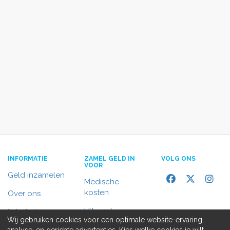
INFORMATIE
ZAMEL GELD IN
VOLG ONS
VOOR
Geld inzamelen
Medische
kosten
Over ons
Uitvaart
In het nieuws
Wij gebruiken cookies voor een optimale website-ervaring,
Rolstoelbus
analyse, en gerichte advertenties. Kies welke cookies je wilt