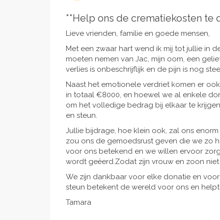
**Help ons de crematiekosten te 
Lieve vrienden, familie en goede mensen,
Met een zwaar hart wend ik mij tot jullie in
moeten nemen van Jac, mijn oom, een gelief
verlies is onbeschrijflijk en de pijn is nog ste
Naast het emotionele verdriet komen er oo
in totaal €8000, en hoewel we al enkele don
om het volledige bedrag bij elkaar te krij
en steun.
Jullie bijdrage, hoe klein ook, zal ons enor
zou ons de gemoedsrust geven die we zo ha
voor ons betekend en we willen ervoor zor
wordt geëerd.Zodat zijn vrouw en zoon niet
We zijn dankbaar voor elke donatie en voor
steun betekent de wereld voor ons en helpt
Tamara