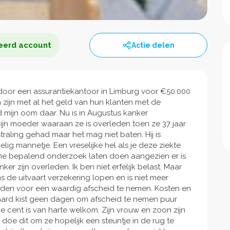
eerd account
Actie delen
 door een assurantiekantoor in Limburg voor €50.000
ijn met al het geld van hun klanten met de
 mijn oom daar. Nu is in Augustus kanker
jn moeder waaraan ze is overleden toen ze 37 jaar
raling gehad maar het mag niet baten. Hij is
lig mannetje. Een vreselijke hel als je deze ziekte
ische bepalend onderzoek laten doen aangezien er is
er zijn overleden. Ik ben niet erfelijk belast. Maar
ns de uitvaart verzekering lopen en is niet meer
rden voor een waardig afscheid te nemen. Kosten en
aard kist geen dagen om afscheid te nemen puur
e cent is van harte welkom. Zijn vrouw en zoon zijn
 doe dit om ze hopelijk een steuntje in de rug te