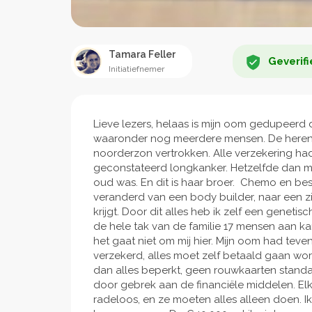
Tamara Feller
Geverifi
Initiatiefnemer
Lieve lezers, helaas is mijn oom gedupeerd
waaronder nog meerdere mensen. De heren z
noorderzon vertrokken. Alle verzekering had
geconstateerd longkanker. Hetzelfde dan mi
oud was. En dit is haar broer. Chemo en best
veranderd van een body builder, naar een zie
krijgt. Door dit alles heb ik zelf een genet
de hele tak van de familie 17 mensen aan kank
het gaat niet om mij hier. Mijn oom had teve
verzekerd, alles moet zelf betaald gaan wo
dan alles beperkt, geen rouwkaarten stand
door gebrek aan de financiële middelen. Elk
radeloos, en ze moeten alles alleen doen. Ik