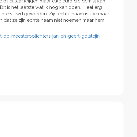
 bij elkaar krijgen maar elke euro die gemist kan
it is het laatste wat ik nog kan doen. Heel erg
geïnterviewd geworden. Zijn echte naam is Jac maar
zen dat ze zijn echte naam niet noemen maar hem
t-op-meesteroplichters-jan-en-geert-golsteijn