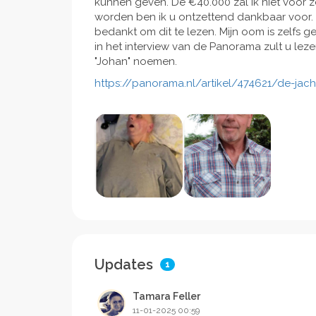
kunnen geven. De €40.000 zal ik niet voor ze
worden ben ik u ontzettend dankbaar voor. D
bedankt om dit te lezen. Mijn oom is zelfs 
in het interview van de Panorama zult u le
"Johan" noemen.
https://panorama.nl/artikel/474621/de-jach
Updates
1
Tamara Feller
11-01-2025 00:59