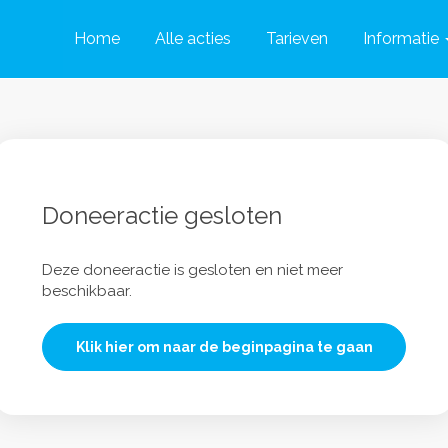
Home
Alle acties
Tarieven
Informatie
Doneeractie gesloten
Deze doneeractie is gesloten en niet meer
beschikbaar.
Klik hier om naar de beginpagina te gaan