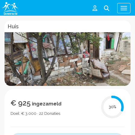
Men
Huis
€ 925
ingezameld
30
%
Doel: € 3.000 · 22 Donaties