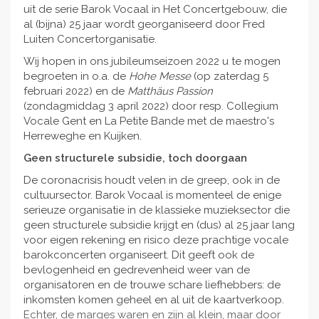
uit de serie Barok Vocaal in Het Concertgebouw, die
al (bijna) 25 jaar wordt georganiseerd door Fred
Luiten Concertorganisatie.
Wij hopen in ons jubileumseizoen 2022 u te mogen
begroeten in o.a. de
Hohe Messe
(op zaterdag 5
februari 2022) en de
Matthäus Passion
(zondagmiddag 3 april 2022) door resp. Collegium
Vocale Gent en La Petite Bande met de maestro's
Herreweghe en Kuijken.
Geen structurele subsidie, toch doorgaan
De coronacrisis houdt velen in de greep, ook in de
cultuursector. Barok Vocaal is momenteel de enige
serieuze organisatie in de klassieke muzieksector die
geen structurele subsidie krijgt en (dus) al 25 jaar lang
voor eigen rekening en risico deze prachtige vocale
barokconcerten organiseert. Dit geeft ook de
bevlogenheid en gedrevenheid weer van de
organisatoren en de trouwe schare liefhebbers: de
inkomsten komen geheel en al uit de kaartverkoop.
Echter, de marges waren en zijn al klein, maar door