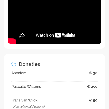
personen of organisaties de coronacrisis doorstaan.
Wij danken u hartelijk voor uw hartverwarmende
support.
In het Youtube-filmpje ziet u de aria Buss und Reu uit
de
Matthäus Passion
door alt Lucia Napoli en La
Petite Bande, leiding: Sigiswald Kuijken, tijdens de
uitzending Podium Witteman. Concert was 9 april
2019 in de serie Barok Vocaal.
Donaties
Anoniem
€ 30
Pascalle Willems
€ 250
Frans van Wijck
€ 50
Hou vol en blijf gezond!