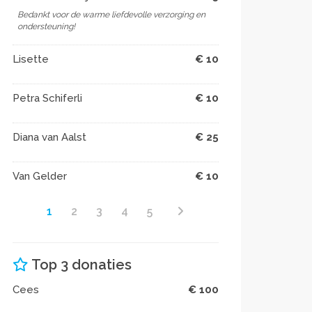
Bedankt voor de warme liefdevolle verzorging en
ondersteuning!
Lisette
€ 10
Petra Schiferli
€ 10
Diana van Aalst
€ 25
Van Gelder
€ 10
1
2
3
4
5
Top 3 donaties
Cees
€ 100