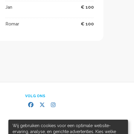
Jan
€ 100
Romar
€ 100
VOLG ONS
Wij gebruiken cookies voor een optimale website-
ervaring, analyse, en gerichte advertenties. Kies welke