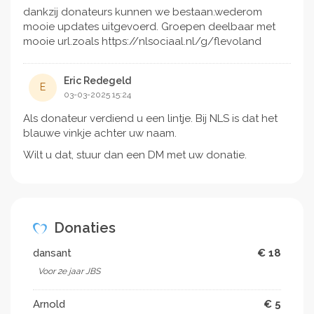
dankzij donateurs kunnen we bestaan.wederom
mooie updates uitgevoerd. Groepen deelbaar met
mooie url.zoals https://nlsociaal.nl/g/flevoland
Eric Redegeld
E
03-03-2025 15:24
Als donateur verdiend u een lintje. Bij NLS is dat het
blauwe vinkje achter uw naam.
Wilt u dat, stuur dan een DM met uw donatie.
Donaties
dansant
€ 18
Voor 2e jaar JBS
Arnold
€ 5