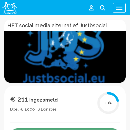
Men
HET social media alternatief Justbsocial
€ 211
ingezameld
21
%
Doel: € 1.000 · 8 Donaties