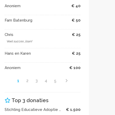
Anoniem
€ 40
Fam Batenburg
€ 50
Chris
€ 25
Veel succes Joan!
Hans en Karen
€ 25
Anoniem
€ 100
1
2
3
4
5
Top 3 donaties
Stichting Educatieve Adoptie Projecten
€ 1.500