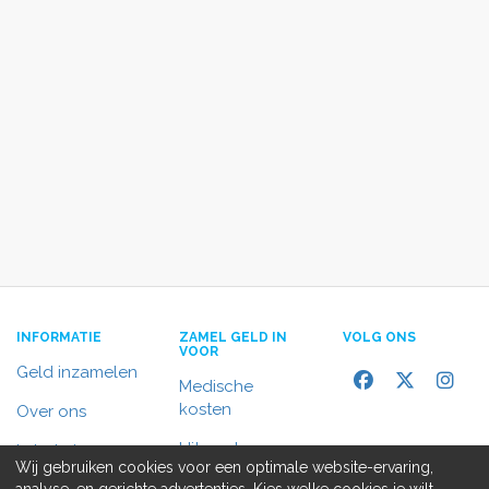
INFORMATIE
ZAMEL GELD IN
VOLG ONS
VOOR
Geld inzamelen
Medische
kosten
Over ons
Uitvaart
In het nieuws
Wij gebruiken cookies voor een optimale website-ervaring,
Rolstoelbus
analyse, en gerichte advertenties. Kies welke cookies je wilt