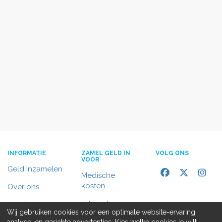
INFORMATIE
ZAMEL GELD IN
VOLG ONS
VOOR
Geld inzamelen
Medische
kosten
Over ons
Uitvaart
In het nieuws
Wij gebruiken cookies voor een optimale website-ervaring,
Rolstoelbus
analyse, en gerichte advertenties. Kies welke cookies je wilt