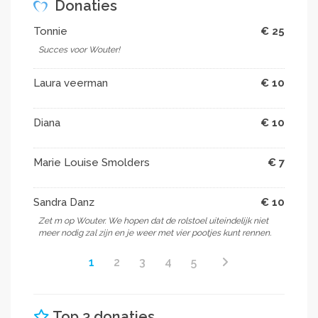
Donaties
Tonnie
€ 25
Succes voor Wouter!
Laura veerman
€ 10
Diana
€ 10
Marie Louise Smolders
€ 7
Sandra Danz
€ 10
Zet m op Wouter. We hopen dat de rolstoel uiteindelijk niet
meer nodig zal zijn en je weer met vier pootjes kunt rennen.
1
2
3
4
5
Top 3 donaties