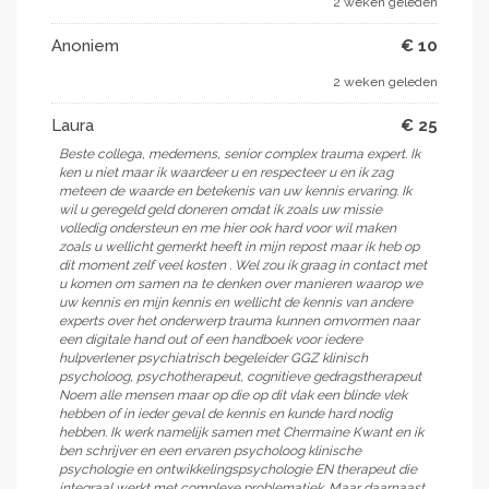
2 weken geleden
Anoniem
€ 10
2 weken geleden
Laura
€ 25
Beste collega, medemens, senior complex trauma expert. Ik
ken u niet maar ik waardeer u en respecteer u en ik zag
meteen de waarde en betekenis van uw kennis ervaring. Ik
wil u geregeld geld doneren omdat ik zoals uw missie
volledig ondersteun en me hier ook hard voor wil maken
zoals u wellicht gemerkt heeft in mijn repost maar ik heb op
dit moment zelf veel kosten . Wel zou ik graag in contact met
u komen om samen na te denken over manieren waarop we
uw kennis en mijn kennis en wellicht de kennis van andere
experts over het onderwerp trauma kunnen omvormen naar
een digitale hand out of een handboek voor iedere
hulpverlener psychiatrisch begeleider GGZ klinisch
psycholoog, psychotherapeut, cognitieve gedragstherapeut
Noem alle mensen maar op die op dit vlak een blinde vlek
hebben of in ieder geval de kennis en kunde hard nodig
hebben. Ik werk namelijk samen met Chermaine Kwant en ik
ben schrijver en een ervaren psycholoog klinische
psychologie en ontwikkelingspsychologie EN therapeut die
integraal werkt met complexe problematiek. Maar daarnaast