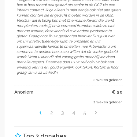
ben ik heel recent ook gestart als senior in de GGZ via een
interim contract. Ik ga alleen in mijn eentje ook niet alle gaten
kunnen dichten die er gedicht moeten worden in de GGZ.
Vandaar dat ik bezig ben met Chermaine Kwant die werkt
met pioniers zoals jij en ik vermoed ik anders wilde ze niet
met me werken, deze kennis dus in andere producten te
gieten. Graag hoor ik uw gedachten hierover Dus juist niet
om uw intellectueel eigendom te omzeilen en uw
superwaardevolle kennis te omzeilen, nee ik benader u om
samen na te denken hoe u zou willen dat dit verder gedeeld
wordt. Want u kunt dit niet zolang gratis meer blijven doen,
met alle respect. Daarmee doet u uw zelf ook uw bak aan
ervaring, kennis en. goud eigenlijk, ook tekort. Kortom ik hoor
graag van u via LinkedIn.
2 weken geleden
Anoniem
€ 20
2 weken geleden
1
2
3
4
5
Top 3 donaties