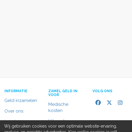
INFORMATIE
ZAMEL GELD IN
VOLG ONS
VOOR
Geld inzamelen
Medische
kosten
Over ons
Uitvaart
In het nieuws
Wij gebruiken cookies voor een optimale website-ervaring,
Rolstoelbus
analyse, en gerichte advertenties. Kies welke cookies je wilt