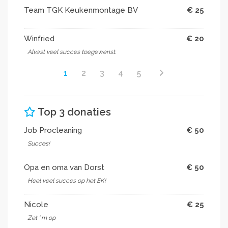
Team TGK Keukenmontage BV
€ 25
Winfried
€ 20
Alvast veel succes toegewenst.
1
2
3
4
5
Top 3 donaties
Job Procleaning
€ 50
Succes!
Opa en oma van Dorst
€ 50
Heel veel succes op het EK!
Nicole
€ 25
Zet ' m op