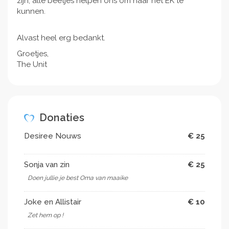
zijn, alle beetjes helpen ons om naar het EK te
kunnen.
Alvast heel erg bedankt.
Groetjes,
The Unit
Donaties
Desiree Nouws
€ 25
Sonja van zin
€ 25
Doen jullie je best Oma van maaike
Joke en Allistair
€ 10
Zet hem op !