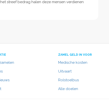
e het streef bedrag halen deze mensen verdienen
ATIE
ZAMEL GELD IN VOOR
nzamelen
Medische kosten
ns
Uitvaart
nieuws
Rolstoelbus
t
Alle doelen