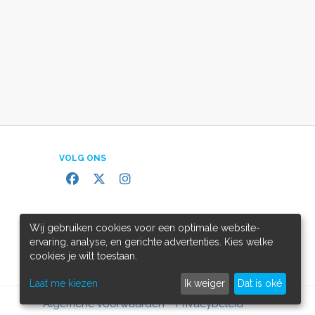
VOLG ONS
Wij gebruiken cookies voor een optimale website-
ervaring, analyse, en gerichte advertenties. Kies welke
cookies je wilt toestaan.
Laat me kiezen
Ik weiger
Dat is oké
Algemene voorwaarden
Privacybeleid