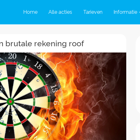
Home
Alle acties
Tarieven
Informatie
n brutale rekening roof