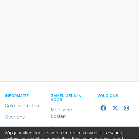
INFORMATIE
ZAMEL GELD IN
VOLG ONS
VOOR
Geld inzamelen
Medische
kosten
Over ons
Uitvaart
In het nieuws
Wij gebruiken cookies voor een optimale website-ervaring,
Rolstoelbus
analyse, en gerichte advertenties. Kies welke cookies je wilt