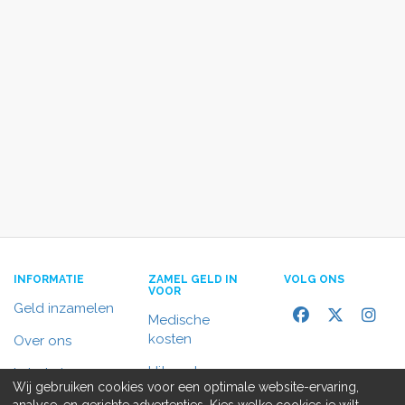
INFORMATIE
ZAMEL GELD IN
VOLG ONS
VOOR
Geld inzamelen
Medische
kosten
Over ons
Uitvaart
In het nieuws
Wij gebruiken cookies voor een optimale website-ervaring,
Rolstoelbus
analyse, en gerichte advertenties. Kies welke cookies je wilt