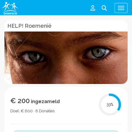
Men
HELP! Roemenië
€ 200
ingezameld
33
%
Doel: € 600 · 8 Donaties