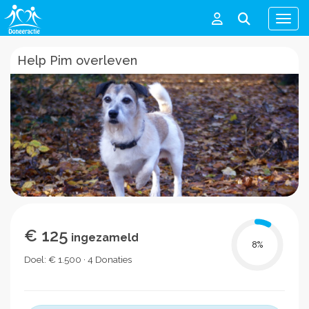
Men
Help Pim overleven
€ 125
ingezameld
8
%
Doel: € 1.500 · 4 Donaties