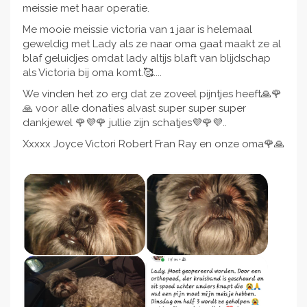
meissie met haar operatie.
Me mooie meissie victoria van 1 jaar is helemaal
geweldig met Lady als ze naar oma gaat maakt ze al
blaf geluidjes omdat lady altijs blaft van blijdschap
als Victoria bij oma komt.🥰....
We vinden het zo erg dat ze zoveel pijntjes heeft🙏🌹
🙏 voor alle donaties alvast super super super
dankjewel 🌹💜🌹 jullie zijn schatjes💜🌹💜..
Xxxxx Joyce Victori Robert Fran Ray en onze oma🌹🙏