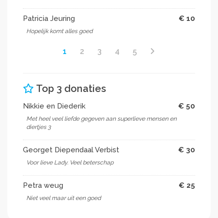
Patricia Jeuring
€ 10
Hopelijk komt alles goed
1
2
3
4
5
Top 3 donaties
Nikkie en Diederik
€ 50
Met heel veel liefde gegeven aan superlieve mensen en
diertjes 3
Georget Diependaal Verbist
€ 30
Voor lieve Lady. Veel beterschap
Petra weug
€ 25
Niet veel maar uit een goed ️