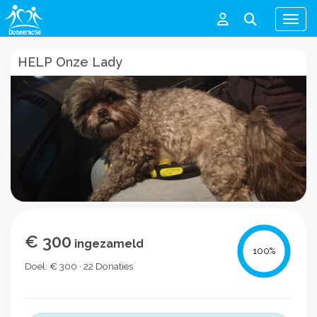
Men
HELP Onze Lady
€ 300
ingezameld
100
%
Doel: € 300 · 22 Donaties