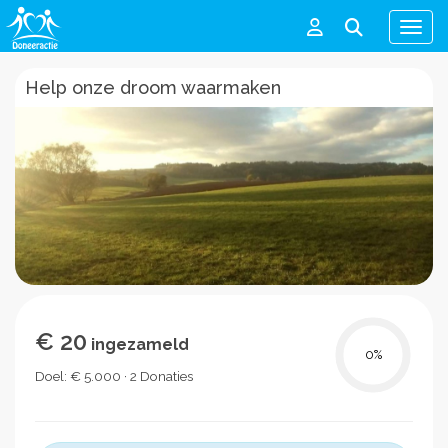
Men
Help onze droom waarmaken
€ 20
ingezameld
0
%
Doel: € 5.000 · 2 Donaties