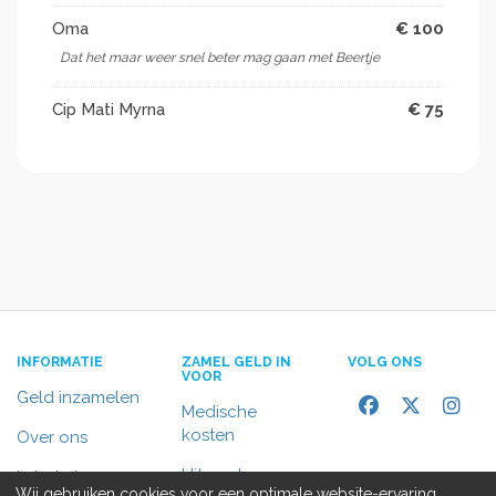
Oma
€ 100
Dat het maar weer snel beter mag gaan met Beertje
Cip Mati Myrna
€ 75
INFORMATIE
ZAMEL GELD IN
VOLG ONS
VOOR
Geld inzamelen
Medische
kosten
Over ons
Uitvaart
In het nieuws
Wij gebruiken cookies voor een optimale website-ervaring,