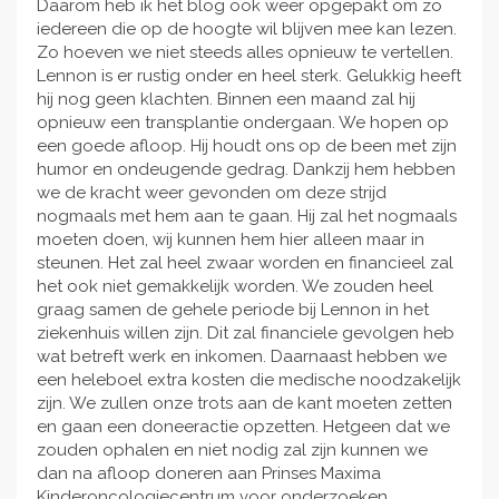
Daarom heb ik het blog ook weer opgepakt om zo
iedereen die op de hoogte wil blijven mee kan lezen.
Zo hoeven we niet steeds alles opnieuw te vertellen.
Lennon is er rustig onder en heel sterk. Gelukkig heeft
hij nog geen klachten. Binnen een maand zal hij
opnieuw een transplantie ondergaan. We hopen op
een goede afloop. Hij houdt ons op de been met zijn
humor en ondeugende gedrag. Dankzij hem hebben
we de kracht weer gevonden om deze strijd
nogmaals met hem aan te gaan. Hij zal het nogmaals
moeten doen, wij kunnen hem hier alleen maar in
steunen. Het zal heel zwaar worden en financieel zal
het ook niet gemakkelijk worden. We zouden heel
graag samen de gehele periode bij Lennon in het
ziekenhuis willen zijn. Dit zal financiele gevolgen heb
wat betreft werk en inkomen. Daarnaast hebben we
een heleboel extra kosten die medische noodzakelijk
zijn. We zullen onze trots aan de kant moeten zetten
en gaan een doneeractie opzetten. Hetgeen dat we
zouden ophalen en niet nodig zal zijn kunnen we
dan na afloop doneren aan Prinses Maxima
Kinderoncologiecentrum voor onderzoeken.