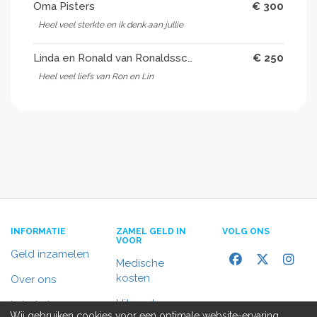
Oma Pisters
€ 300
Heel veel sterkte en ik denk aan jullie
Linda en Ronald van Ronaldsschilderwerk
€ 250
Heel veel liefs van Ron en Lin
INFORMATIE
ZAMEL GELD IN
VOLG ONS
VOOR
Geld inzamelen
Medische
kosten
Over ons
Uitvaart
In het nieuws
Wij gebruiken cookies voor een optimale website-ervaring,