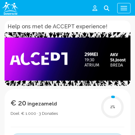
Men
Help ons met de ACCEPT experience!
€ 20
ingezameld
2
%
Doel: € 1.000 · 3 Donaties