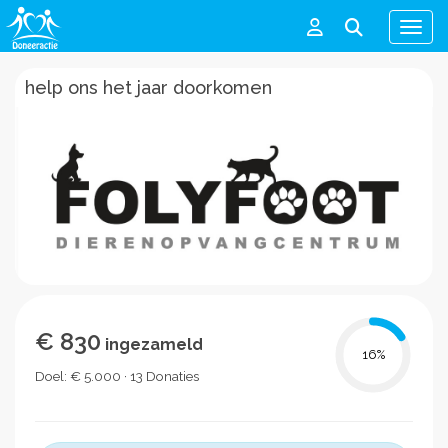
Men
help ons het jaar doorkomen
€ 830
ingezameld
16
%
Doel: € 5.000 · 13 Donaties