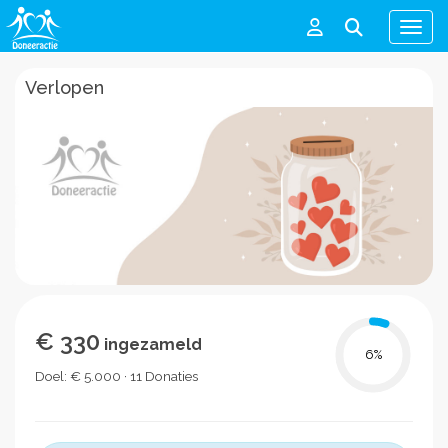
Men
Verlopen
€ 330
ingezameld
6
%
Doel: € 5.000 · 11 Donaties