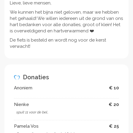
die ons zou willen steunen door middel van een
Lieve, lieve mensen,
donatie. Hoe klein het bedrag ook is, alle beetjes
We kunnen het bijna niet geloven, maar we hebben
helpen!
het gehaald! We willen iedereen uit de grond van ons
hart bedanken voor alle donaties, groot of klein! Het
is overweldigend en hartverwarmend ❤️
De fiets is besteld en wordt nog voor de kerst
verwacht!
Donaties
Anoniem
€ 10
Nienke
€ 20
spuit 11 voor de bel..
Pamela Vos
€ 25