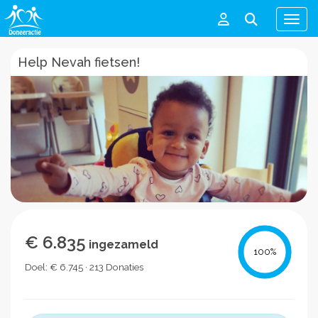
Men
Help Nevah fietsen!
€ 6.835
ingezameld
100
%
Doel: € 6.745 · 213 Donaties