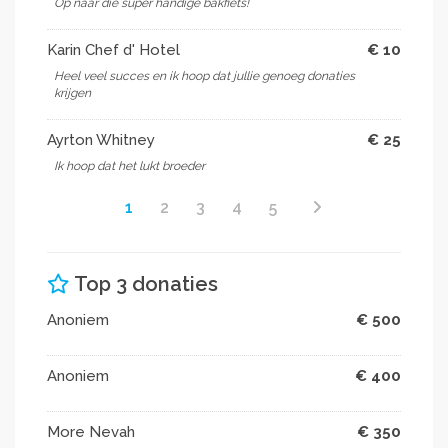
Op naar die super handige bakfiets!
Karin Chef d' Hotel
€ 10
Heel veel succes en ik hoop dat jullie genoeg donaties
krijgen ️
Ayrton Whitney
€ 25
Ik hoop dat het lukt broeder
1
2
3
4
5
Top 3 donaties
Anoniem
€ 500
Anoniem
€ 400
More Nevah
€ 350