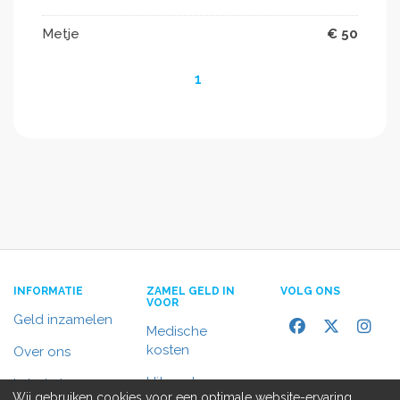
Metje
€ 50
1
INFORMATIE
ZAMEL GELD IN
VOLG ONS
VOOR
Geld inzamelen
Medische
kosten
Over ons
Uitvaart
In het nieuws
Wij gebruiken cookies voor een optimale website-ervaring,