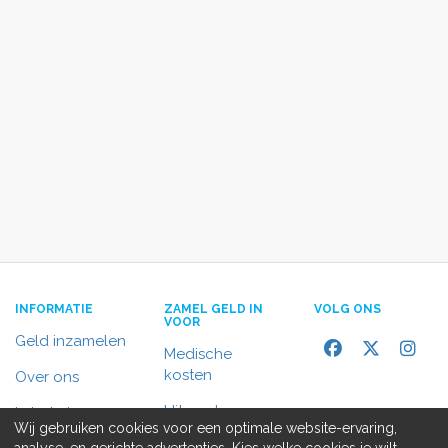
INFORMATIE
ZAMEL GELD IN
VOLG ONS
VOOR
Geld inzamelen
Medische
kosten
Over ons
Uitvaart
In het nieuws
Wij gebruiken cookies voor een optimale website-ervaring,
Rolstoelbus
analyse, en gerichte advertenties. Kies welke cookies je wilt